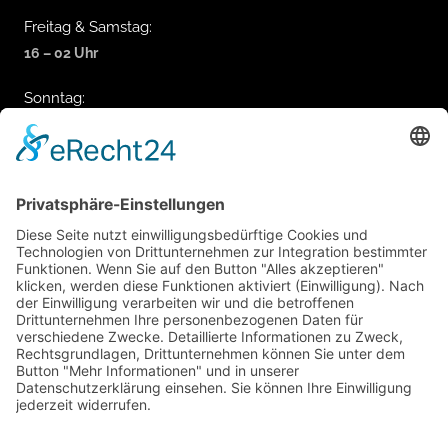
Freitag & Samstag:
16 – 02 Uhr
Sonntag:
14 – 22 Uhr
Reservierung & Adresse
+49 9642 9155984
Stadtplatz 48, 95478 Kemnath
Parkmöglichkeiten findest du direkt am Stadtplatz vor 
der Bar sowie auf den öffentlichen Parkplätzen ‚Am 
Eisweiher‘ und ‚Seeleite‘.